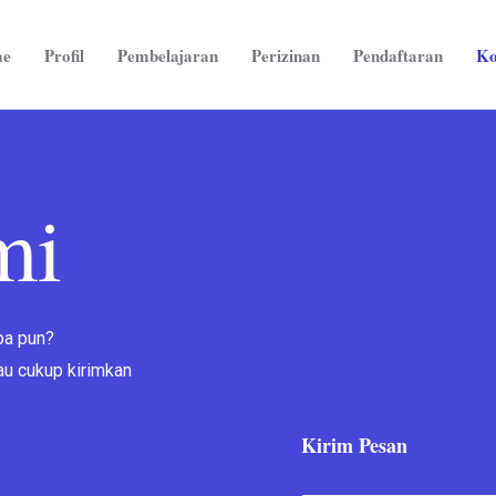
e
Profil
Pembelajaran
Perizinan
Pendaftaran
Ko
mi
pa pun?
au cukup kirimkan
Kirim Pesan