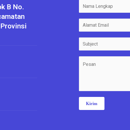
k B No.
camatan
 Provinsi
Kirim