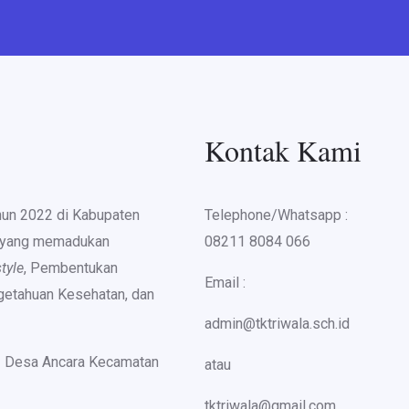
Kontak Kami
hun 2022 di Kabupaten
Telephone/Whatsapp :
r yang memadukan
08211 8084 066
style
, Pembentukan
Email :
ngetahuan Kesehatan, dan
admin@tktriwala.sch.id
1 Desa Ancara Kecamatan
atau
tktriwala@gmail.com